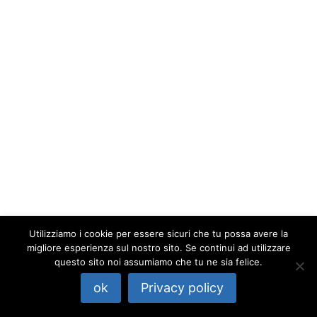
Utilizziamo i cookie per essere sicuri che tu possa avere la
This website uses cookies to improve your
migliore esperienza sul nostro sito. Se continui ad utilizzare
experience. We'll assume you're ok with this,
© 2026 Soggettiafumetti - Tema para
questo sito noi assumiamo che tu ne sia felice.
but you can opt-out if you wish.
Cookie
WordPress por
Kadence WP
ok
Privacy policy
settings
ok