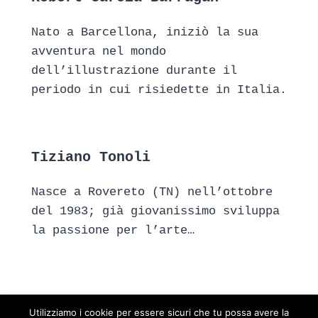
Nato a Barcellona, iniziò la sua
avventura nel mondo
dell’illustrazione durante il
periodo in cui risiedette in Italia.
Tiziano Tonoli
Nasce a Rovereto (TN) nell’ottobre
del 1983; già giovanissimo sviluppa
la passione per l’arte…
Utilizziamo i cookie per essere sicuri che tu possa avere la
This website uses cookies to improve your